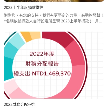
職務空缺
2023上半年度捐款徵信
謝謝您，有您的支持，我們有更堅定的力量，為動物發聲！
*名稱依據捐款人自行設定所呈現 2023上半年捐款 (一月至
六月)捐款徵信名稱總金額陳柏元30000Rayen15000郭*吟1
2000Wendy10000鄧博誠10000World Vegan9000景仁陳
8500無名氏6300H*******n6000岳沛蓉6000張淑芬6000
熊敏華6000艾佳國際資產管理 邱朝輝6000陳堯睿6000陳柏
諺6000陳柔卉6000馮*瑋6000T********s5800素素5400
李訓婉5000余奕岑4800王*喻4800藍瑜4800JJ4500林采葳4
500薛*欣4200余*亮4000T*****n3600張*雯3600陳怡君3
600許方甄3300廖玟婷3000德睿會計師事務所3000王穎婷3
000蕭曼3000賴*君3000郎閣揆3000鄭*益3000陳駿達300
0吳尚容2700李崇銘2500曾博彥2400陳景仁2400夠維根Go
Vegan2000姚*2000施志達2000曾為新2000王*心2000郭
武昌1900世界和平1800千之商行1800吳*樺1800吳怡瑩18
00姚芊嬅1800張香敏1800曾建惟1800李明珊1800林宛霖1
800林甄敏1800王亭茹1800王彥翔1800詹*怡1800陳*德18
2022財務分配報告
00譚穎天1700劉*宜1500彭*妮1500徐仟容1500李王誠美1