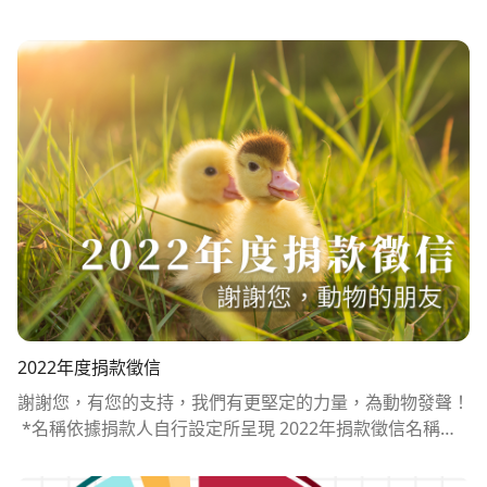
500林育楷1500湯*棋1500莊騏嘉1500蘇*1500黃冠中150
0劉曉帆1200張家榮1200晁鍾仁1200林玉倫1200林育瑄12
00湯*1200紀蔚慈1200蔡*婷1200蔡緯駿1200蘇泳翰1200
陳宏凱1200陳虹孝1200黃*婷1200u923510131000余*葳1
000劉*妤1000動物的朋友1000回家的誘惑1000張*慈1000
戴*潔1000方鈺琇1000李*徹1000林婉貞1000江*緯1000游
捷安1000程*琪1000艾比城堡商行1000陳*汝1000陳*芬10
00陳*達1000陸*岑1000黃旭家1000Joyce Hsu900吳羽蓁9
00嚴梓恩900徐瑨900李祈秀900梁900游瑋慈900王*珍900
葉*杰900雙***室900黃*真800陳*良780江*璇675板橋美
少女666何宥妊600林*琪600林*臻600楊*玥600洪*紜600
童郁倫600范**汝600蘇予萱600謝*倩600陳*鴻600Mocha
500吳*芸500斌斌的寶貝500李依萍500李紹500林*容500
沈岱500瑄500程翎500許玄道500陳忻500黃錞樺500Hui30
2022年度捐款徵信
0Veganday300劉家如300卞士勝300吳孟娟300周*昕300
謝謝您，有您的支持，我們有更堅定的力量，為動物發聲！
在指間跳舞300張*珮300李*如300李*芃300林舒顏300江*
*名稱依據捐款人自行設定所呈現 2022年捐款徵信名稱金
庭300洪*莉300王*如300王*莆300簡*璉300羅欣華300范*
額鄧博誠20000詹力衡19600譚穎天18700World Vegan18
*㚬300葉又嘉300許*儀300陳*安300陳玉凡300魏*樺300
000艾佳國際資產管理 邱朝輝12000陳柏諺12000陳柔卉12