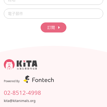
楨1200何*由1200無名氏1000童*國1000戴宇陞1000林*宇
1000林*真1000黄*婷800NgKing Hei800NgLucky King H
ei800呂*靖800TORO800瓦*800Yanzi Ding600林宛霖600
無名氏600曾于珊500李婉菁500王裔婷500陳駿達500何哲
訂閱
毅500黃*綺200李怡汝200周映彤200
Powered By
02-8512-4998
kita@kitanimals.org