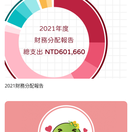
黃*瑢300黃*瑩300黃小姐300呂*晁200蕭*呈200許詠鑫20
000張淑芬12000T********s12000陳堯睿11000岳沛蓉10
0馮映萍200
000Thomas10000余奕岑8800H*******n7400無名氏720
0王*喻6400姜伊玹6231陳駿達6000郭武昌6000賴*君6000
鄭*益6000林侑萱6000卡達公璐有限公司6000Hou6000陳
駿達5500林*真5250心邦國際有限公司5000蕭泉晏5000周
*復5000板橋美少女4662陳郁姍4500郭*吟4300德睿會計
師事務所4000馮*瑋4000林甄敏3600林宛霖3600藍瑜3200
熊敏華3000陳*仁3000陳景仁3000吳*玲3000謝維芯2600
施小姐2600吳小姐2500曾博彥2400劉曉帆2400柯*如2400
小王子兔2400李明珊2100隋*樸2080陳*鉻2000徐*萍2000
江勁香2000戴新安2000無名氏(7/6匯款)2000林士凱1600
新莊油漆行1500RellaGiuseppe Leo1500無名氏(6/10匯款)
2021財務分配報告
1500賴怡蓁1400廖玟婷1200林*宇1000李訓婉1000黄敏婷
1000鍾*庭1000蔡*芳1000費蘿比1000張*蓉1000姿華顏1
000巫*婷1000魏辰翰1000葉心惠1000黃*義(劃撥)1000王*
純(劃撥)1000呂*賢(劃撥)1000鄧*芳(匯款)1000無名氏(5/2
2匯款)1000無名氏(8/5匯款)1000無名氏(9/4匯款)1000無名
氏(9/5匯款)1000無名氏(9/13匯款)1000無名氏(9/13匯款)1