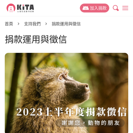
KiTA台灣友善動物協會
加入捐款
最新消息
首頁
支持我們
捐款運用與徵信
捐款運用與徵信
專案新聞
動保議題
推廣故事
禁掉山豬吊
關於 KiTA
活動訊息
禁用黏鼠板
我們的故事
支持我們
動物權與蔬食教育
我們的成員
捐款專案
參與我們
減少動物實驗
我們的成果
捐款運用與徵信
友善動物推廣志工
捐款 Q&A
減少動物剝削
聯絡我們
活動合作
好蔬福-美味健康蔬食
倡議與募款大使
幫動物連署