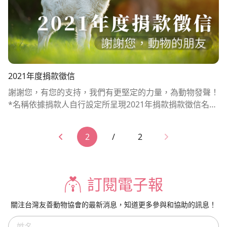
2021年度捐款徵信
謝謝您，有您的支持，我們有更堅定的力量，為動物發聲！
*名稱依據捐款人自行設定所呈現2021年捐款捐款徵信名稱
總金額純素棒棒50000陳柏諺12000陳*霖12000張淑芬120
00艾佳國際資產管理 邱朝輝12000T*******s10000郭萫綾
2
/
2
10000VeganPower10000柯*如8800蕭泉晏6000賴*君600
0心邦國際有限公司6000鄭抿丹6000羅*6000World Vegan
6000無名氏6000郭萫綾5000余*晴5000景**5000劉昌儒4
800陳*貝4000姜伊玹3860郭武昌3800鄭*益3800林甄敏36
訂閱電子報
00陳俊男3300周柏君3000胡鈺屏3000陳柔卉3000曾博彥2
400彭永勝2000徐*婕2000林*妙2000純粹森活2000陳*瑜2
關注台灣友善動物協會的最新消息，知道更多參與和協助的訊息！
000劉曉帆1800林*義1800譚穎天1700無名氏1210陳秋
枝、張芳芳、張肇栓、張哲語、張哲維、張婷婷1200許郁