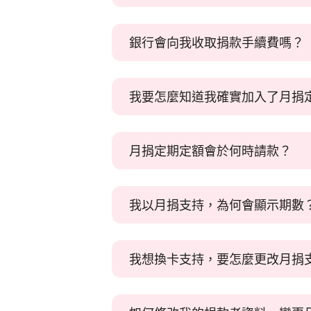
月捐支持者歡迎電話：
(02) 7702 98
【小額月捐】優先推薦
E-mail：
Kita@Kitanimals.org
銀行會向我收取捐款手續費嗎？
工作人員E-mail，其結尾均為「
@Kit
邀請您加入
小額月捐計畫
，協助進行
捐款者並不需要支付任何手續
才能改變社會結構與政策，改變動物
我要怎麼知道我確實加入了月捐定期
若您透過信用卡捐款，銀行只會向友
◆信用卡捐款：
按此連至線上捐款頁
協會將寄發E-mail與致電，歡
Line Pay以及Google Pay捐
月捐定期定額會於何時請款？
在您加入月捐後，協會執行長會於當月寄
若採跨行轉帳匯款或劃撥者，捐款人
若信用卡交易失敗，原因可能為非金流系統接
協會同時也會致電跟您確認，歡迎您加入捐
定期定額月捐計畫，將於每月5
我以月捐支持，為何會顯示期數
當您透過官網以信用卡加入月捐定期
（例如：捐款人於6/13加入月捐支持，第一
定期定額月捐不會有任何綁約
若您之後的月捐支持於當月5日請款失
我想換卡支持，要怎麼更改月捐
請您放心，定期定額月捐不會有任何
（請款失敗的原因有很多，可能是Debit
系統為您顯示期數是表示「您的卡片
您可直接在官方捐款頁面上以新
這個貼心的機制是方便您在卡片快到