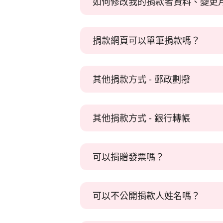
如何修改我的捐款者資料、變更
協會秉持最高個資保護原則，工作人
您可直接於協會的
捐款網頁
，以新卡
您可直接聯繫台灣友善動物協
自始至終您都不需要提供信用卡資訊
捐款網頁可以單筆捐款嗎？
若您需要修改捐款人資料、改變月捐
電話：(02) 8512-4998
您可
按此連至線上捐款頁
，
Email:
Kita@Kitanimals.org
其他捐款方式 - 郵政劃撥
*協會接線人力有限，優先建議以E-mail聯
--線上金流--
◆郵政劃撥
★ 信用卡捐款
其他捐款方式 - 銀行轉帳
戶名：社團法人台灣友善動物協會
★ 行動支付：Line Pay、Google Pa
劃撥帳號：50438185
--非線上金流--
◆銀行轉帳
請以正楷填寫劃撥單，註明個人基本
★ ATM轉帳、WebATM、超商代
可以捐贈發票嗎？
您可以將捐款直接存入台灣友善動物
銀行：合作金庫 銀行代碼006 (二
重分
愛心碼：9305（友善動物）
帳號：1586-717-011412
可以不公開捐款人姓名嗎？
台灣友善動物協會可收電子發票，
戶名：社團法人台灣友善動物協會
您可以透過捐贈愛心碼的方式將發票
＊若使用網銀轉帳，備註請留空白、