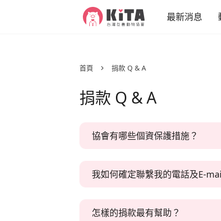
KiTA台灣友善動物協會
最新消息
專案新聞
首頁
捐款 Q & A
推廣故事
捐款 Q & A
活動訊息
動物
減
協會有哪些個資保護措施？
減
KiTA台灣友善動物協會絕不會致電
我如何確定聯繫我的電話及E-ma
求證。
協會亦無不會接觸您的卡號，也無法
協會主要透過以下方式聯繫：
若您要更換信用卡捐款，可直接於捐
怎樣的捐款最有幫助？
主要電話：
(02) 8512 4998 ｜ 09061
協會不接受政府與財團捐款，亦會婉