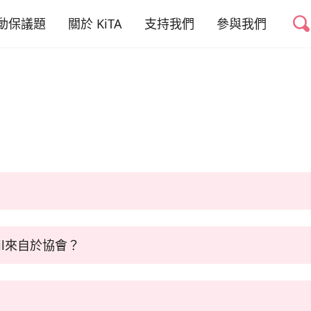
動保議題
關於 KiTA
支持我們
參與我們
禁掉山豬吊
我們的故事
捐款專案
友善動物推廣志工
禁用黏鼠板
我們的成員
捐款運用與徵信
好蔬福-美味健康
蔬食
權與蔬食教育
我們的成果
活動合作
幫動物連署
少動物實驗
聯絡我們
倡議與募款大使
職務空缺
少動物剝削
邀請您操作ATM、解除分期、補繳金額或轉帳；如有接到假冒電話
il來自於協會？
代您操作捐款，您完全不須將信用卡卡號提供給協會工作人員。
款專頁操作，並來信告知，即停止舊卡號之捐款。
79365
拒所有需要透漏您個資的行銷合作，此外也不會將捐款人個資販