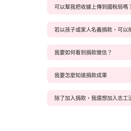
您可匿名或自定名稱
可以幫我把收據上傳到國稅局嗎
依財團法人法第25條規定，除捐款
若您利用線上捐款方式支持，
您可在
「捐款公開徵信名稱」
中選擇
若以孩子或家人名義捐款，可以
如您在線上捐款時選擇將收據上傳國
捐款收據可以以孩子或雙親的名義開
若您使用非線上方式進行捐款，請來
我要如何看到捐款徵信？
社團法人台灣友善動物協會定期將捐
我要怎麼知道捐款成果
按此進入捐款徵信分頁
您可在官方網站
「我們的成果」
中找
除了加入捐款，我還想加入志工
除了歷年成果列表外，也可參考
「協
您可透過
志工招募頁面
加入志工團，
https://www.kitanimals.org/posts