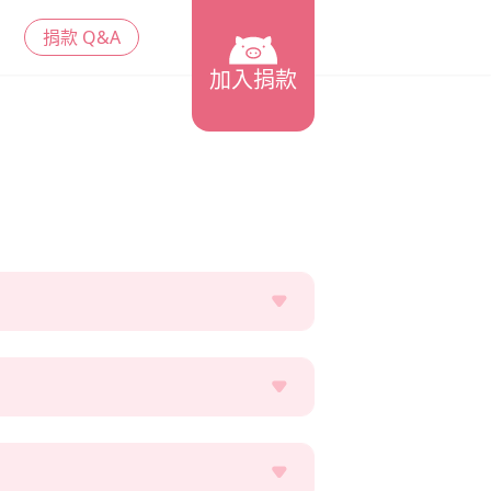
捐款 Q&A
加入捐款
，切勿相信，並請撥打165反詐騙專線
售、提供給行銷公司。