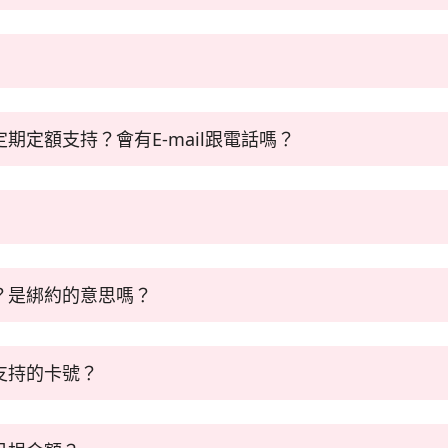
86
animals.org
」
政策倡議、實地訪查、推廣真相、公眾教育等工作，倡議工作往
費
的處境，小額月捐也能幫助我們減少行政開支與額外手續費。
定額支持？會有E-mail跟電話嗎？
善動物協會收取手續費。
進行捐款。我們接受國內銀行發行之VISA、MASTER、JCB信用
迎您加入月捐計畫
款的手續費由友善動物協會負擔。
送E-mail，感謝您加入支持。
自行負擔手續費。
受之卡別、信用卡過期或填寫錯誤等，詳情請向有關銀行查詢，或致電捐款服務專
款行列，歡迎電話號碼為 (02) 7702 9886
日請款
？是綁約的意思嗎？
定額支持成功後，當下即進行第一期請款，第二期後皆於次月的
次請款日是6/13，下一次請款日是7/05。）
敗，協會將於當月10日再請款一次。
支持的卡號？
綁約行為，您隨時都可
連絡我們
進行捐款異動。
 Card餘額不足，或是銀行系統暫時性問題，或是上月帳單未繳）
最多還能支持幾個月」，該期數是由您卡片的有效日期進行推算
卡號重新加入捐款
期的時候，以新的信用卡重新加入，避免您的愛心捐款中斷。