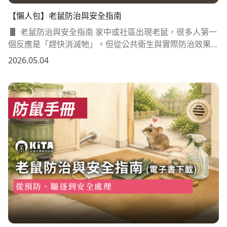
職務空缺
【懶人包】老鼠防治與安全指南
▋ 老鼠防治與安全指南 家中或社區出現老鼠，很多人第一
個反應是「趕快消滅牠」。但從公共衛生與實際防治效果來
看，防鼠的關鍵不是殺，而是預防。 疾管署也曾呼籲，預
2026.05.04
防漢他病毒最有效的方法，是落實「不讓鼠來、不讓鼠住、
不讓鼠吃」三不原則；並提醒民眾留意老鼠可能入侵的路
徑，妥善處理廚餘、動物飼料與環境雜物。防火巷、排水設
施、雜物堆、牆垣等，也都是鼠類容易活動的熱區，應加強
環境管理與防治工作。 ▋ 防鼠的關鍵不是殺，而是預防
最有效的防鼠方式，是先從環境開始處理。 ◆ 不讓鼠來。
封堵門縫、牆縫、管線孔、排水孔周邊等可能出入口，避免
老鼠進入室內。 ◆ 不讓鼠住。 清理雜物、減少堆積、保持
儲藏室、倉庫、廚房與角落整潔，讓老鼠沒有躲藏與築巢的
空間。 ◆ 不讓鼠吃 食物密封保存、垃圾加蓋、廚餘妥善處
理，不留下食物殘渣，減少老鼠靠近的誘因。 其中，防鼠
第一步一定是封堵出入口。如果孔洞沒有補、縫隙沒有堵，
只靠捕捉，老鼠很快就可能再回來。 ▋ 防鼠絕招一：氣味
驅逐法 薄荷油、尤加利精油、香茅油、天然樟腦油等氣