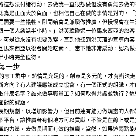
將這想法付諸行動，去做我一直很想做但沒有勇氣去做的
認為是正面大於負面，也相信自己在做的事情是對的，「
是需要一些犧牲。剛開始會是兼職做推廣，但慢慢會在生
跟一個人談話半小時。」洪芙瑋碰過一位馬來西亞的旅客
，可是從來沒有想要改變，直到他聽到洪芙瑋的宣導內容
回馬來西亞以後會開始吃素。」當下她非常感動，認為做
半小時完全值得。
每一步
0的志工群中，熱情是充足的，創意是多元的，才有辦法
新方向？有人建議應該成立協會，有一個正式的組織，才
取什麼名字？誰來做專職員工？如何取得共識並執行？這
面對的課題。
長期規劃，以增加影響力，但目前連有能力做規畫的人都
個平台，讓推廣者有個地方可以貢獻，不管是在線上或是
織的力量，去做長期而有效的推廣，當然，如果這兩點能