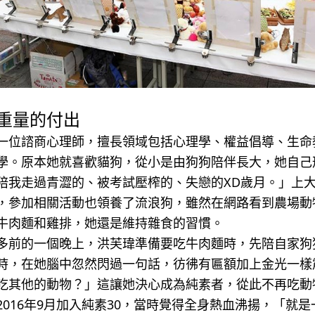
重量的付出
一位諮商心理師，擅長領域包括心理學、權益倡導、生命
學。原本她就喜歡貓狗，從小是由狗狗陪伴長大，她自己
陪我走過青澀的、被考試壓榨的、失戀的XD歲月。」上
，參加相關活動也領養了流浪狗，雖然在網路看到農場動
牛肉麵和雞排，她還是維持雜食的習慣。
多前的一個晚上，洪芙瑋準備要吃牛肉麵時，先陪自家狗
時，在她腦中忽然閃過一句話，彷彿有匾額加上金光一樣
吃其他的動物？」這讓她決心成為純素者，從此不再吃動
2016年9月加入純素30，當時覺得全身熱血沸揚，「就