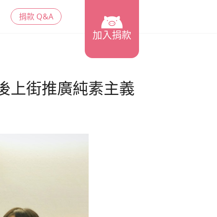
捐款 Q&A
加入捐款
後上街推廣純素主義