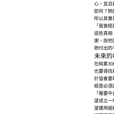
心，並且
如何？她
所以其實
「我曾經
這些真相
謝，說他
她付出的
未來的
在純素3
也要尋找
於協會要
經是必須
「需要中
望成立一
望運用組