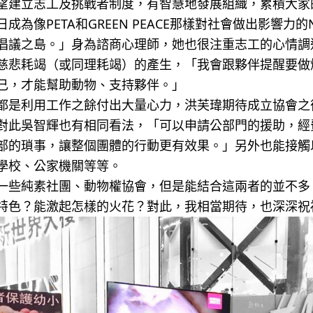
望建立志工及挑戰者制度，有智慧地發展組織，累積大家
成為像PETA和GREEN PEACE那樣對社會做出影響力
倡議之島。」身為諮商心理師，她也很注重志工的心情調
慈悲耗竭（或同理耗竭）的產生，「我會跟夥伴提醒要做
己，才能幫助動物、支持夥伴。」
都是利用工作之餘付出大量心力，洪芙瑋期待成立協會之
對此吳智輝也有相同看法，「可以申請公部門的援助，經
部的瑣事，讓整個團體的行動更有效果。」另外也能接觸
學校、公家機關等等。
一些純素社團、動物權協會，但是能結合這兩者的並不多
特色？能激起怎樣的火花？對此，我相當期待，也深深祝