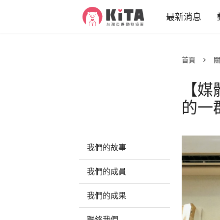
KiTA台灣友善動物協會
最新消息
專案新聞
首頁
關
推廣故事
【媒
活動訊息
動物
的一
減
減
我們的故事
我們的成員
我們的成果
聯絡我們