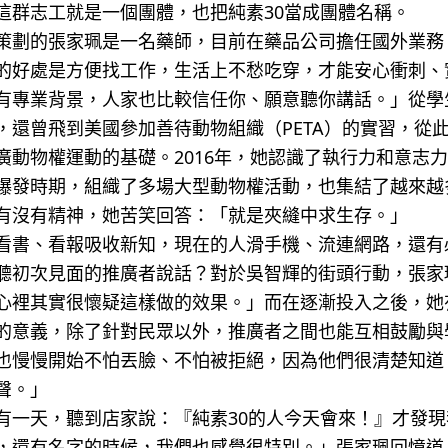
這群志工就是一個團體，也把純素30當成團體名稱。
策劃的張家珮是一名藥師，目前在藥品公司擔任國外業務
的好處是方便找工作，生活上不愁吃穿，才能安心衝刺、
有專業背景，人家也比較信任你、願意聽你講話。」從學
，還曾飛到美國參加善待動物組織（PETA）的實習，從
廣動物權運動的基礎。2016年，她認識了執行力和意志
爆發時期，組織了多場大型動物權活動，也集結了越來越
有沒有精神，她苦笑回答：「就是夾縫中求生存。」
看書、看報吸收新知，現在的人滑手機、流連網路，還有
聽初次見面的推廣者說話？對於吳智輝的街頭行動，張家
心裡其實很懷疑這樣做的效果。」而在逐漸投入之後，她
的意義，除了針對民眾以外，推廣者之間也能互相鼓勵與
也慢慢開始不怕丟臉、不怕被拒絕，因為他們很清楚知道
聲。」
有一天，聽到店家說：『純素30的人今天會來！』才發
，還有名字的時候，我們也感覺很特別。」張家珮回憶道