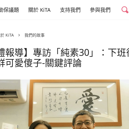
動保議題
關於 KiTA
支持我們
參與我們
禁掉山豬吊
我們的故事
捐款專案
友善動物推廣志工
於 KiTA
我們的故事
禁用黏鼠板
我們的成員
捐款運用與徵信
好蔬福-美味健康
蔬食
體報導】專訪「純素30」：下班
權與蔬食教育
我們的成果
活動合作
群可愛傻子-關鍵評論
幫動物連署
少動物實驗
聯絡我們
倡議與募款大使
職務空缺
少動物剝削