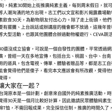
年中旬，純素30開始上街推廣純素主義，每到周末假日，就
等人潮洶湧的地方出現。志工們以文宣和影片揭露農場動
素飲食30天，為動物朋友付出心力。除了走上街頭，他們也
要有擺攤、上台說話或辦講座的機會都不放過，這幾年曾
等大型活動，也跟其他團體合辦過動物權遊行、CEVA蔬
30還沒成立協會，可說是一個自發性的團體，平常透過
廣，曾經一天在多地宣傳，包括台北、桃園、台中、台南
用的道具，包含電視、傳單、體驗者贈品等，都是志工自
能會覺得他們是傻子，看完本文應該會有所改觀，覺得他
覺得。
讓大家在一起？
在台灣原本是一個計劃，創意來自國外的純素推廣活動，時
覺得30天是一個月比較好計算，因此邀請民眾體驗純素生
棉T恤，不需回報成果，完全採信任制。推廣的時間久了