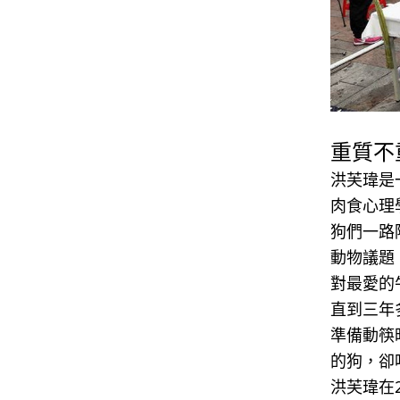
重質不
洪芙瑋是
肉食心理
狗們一路
動物議題
對最愛的
直到三年
準備動筷
的狗，卻
洪芙瑋在