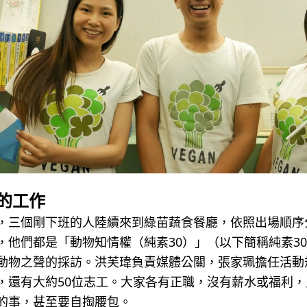
的工作
，三個剛下班的人陸續來到綠苗蔬食餐廳，依照出場順序
，他們都是「動物知情權（純素30）」（以下簡稱純素3
動物之聲的採訪。洪芙瑋負責媒體公關，張家珮擔任活動
，還有大約50位志工。大家各有正職，沒有薪水或福利
的事，甚至要自掏腰包。