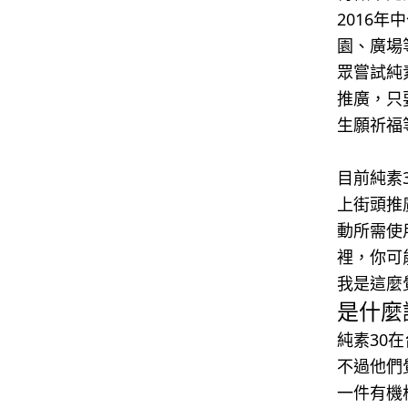
2016
園、廣場
眾嘗試純
推廣，只
生願祈福
目前純素
上街頭推
動所需使
裡，你可
我是這麼
是什麼
純素30
不過他們
一件有機