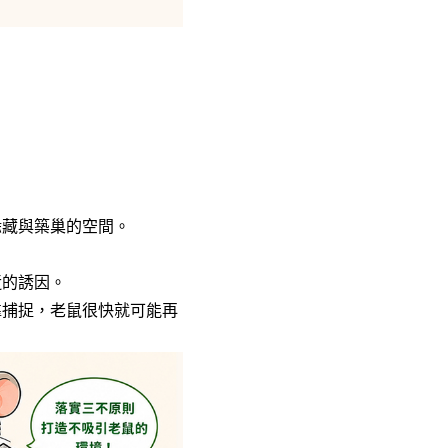
。
躲藏與築巢的空間。
近的誘因。
靠捕捉，老鼠很快就可能再