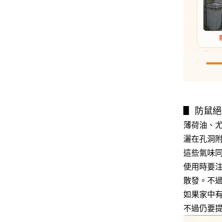
▋ 防鼠
薄荷油、
灑在孔洞
這些氣味
使用時要注
散發。不
如果家中
不過仍要