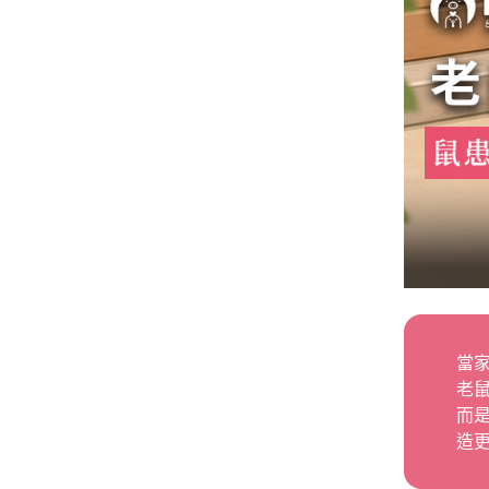
當
老
而
造