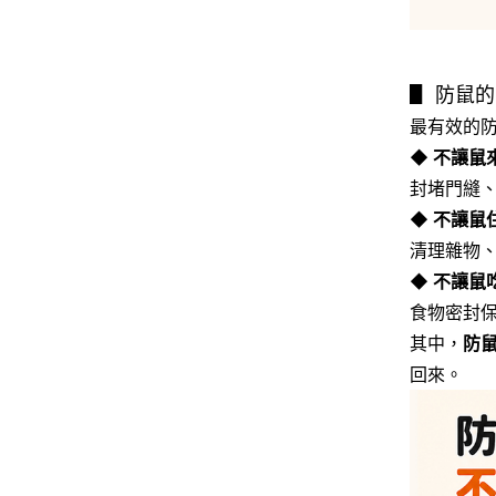
▋ 防鼠
最有效的
◆
不讓鼠
封堵門縫
◆
不讓鼠
清理雜物
◆ 不讓鼠
食物密封
其中，
防
回來。