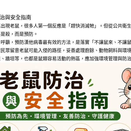
防治與安全指南
區出現老鼠，很多人第一個反應是「趕快消滅牠」。但從公共衛
不是殺，而是預防。
曾呼籲，預防漢他病毒最有效的方法，是落實「不讓鼠來、不讓
醒民眾留意老鼠可能入侵的路徑，妥善處理廚餘、動物飼料與環
堆、牆垣等，也都是鼠類容易活動的熱區，應加強環境管理與防