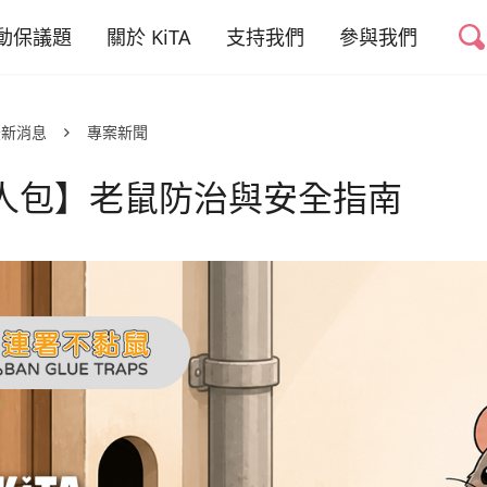
動保議題
關於 KiTA
支持我們
參與我們
禁掉山豬吊
我們的故事
捐款專案
友善動物推廣志工
最新消息
專案新聞
禁用黏鼠板
我們的成員
捐款運用與徵信
好蔬福-美味健康
蔬食
人包】老鼠防治與安全指南
權與蔬食教育
我們的成果
活動合作
幫動物連署
少動物實驗
聯絡我們
倡議與募款大使
職務空缺
少動物剝削