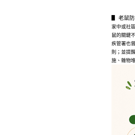
▋ 老鼠
家中或社
鼠的關鍵
疾管署也
則；並提
施、雜物