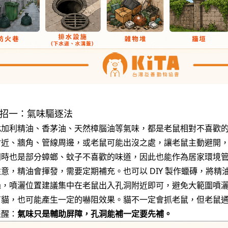
絕招一：氣味驅逐法
尤加利精油、香茅油、天然樟腦油等氣味，都是老鼠相對不喜歡
附近、牆角、管線周邊，或老鼠可能出沒之處，讓老鼠主動避開
同時也是部分蟑螂、蚊子不喜歡的味道，因此也能作為居家環境
意，精油會揮發，需要定期補充。也可以 DIY 製作蠟磚，將精
過，噴灑位置建議集中在老鼠出入孔洞附近即可，避免大範圍噴
有貓，也可能產生一定的嚇阻效果。貓不一定會抓老鼠，但老鼠
提醒：
氣味只是輔助屏障，孔洞能補一定要先補。