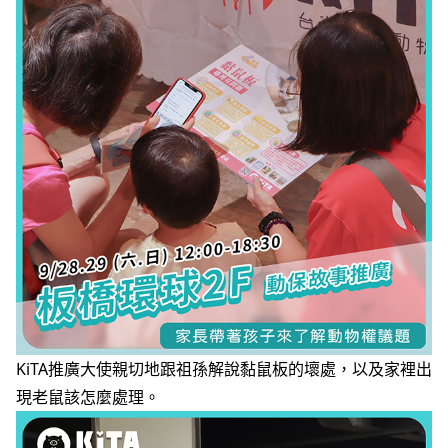
KiTA推廣大使親切地跟祖孫解說黏鼠板的壞處，以及家裡出
現老鼠該怎麼處理。