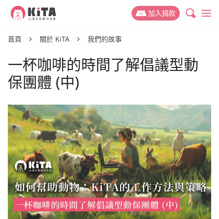
KiTA台灣友善動物協會
加入捐款
最新消息
首頁
關於 KiTA
我們的故事
一杯咖啡的時間了解倡議型動
專案新聞
動保議題
保團體 (中)
推廣故事
禁掉山豬吊
關於 KiTA
活動訊息
禁用黏鼠板
我們的故事
支持我們
動物權與蔬食教育
我們的成員
捐款專案
參與我們
減少動物實驗
我們的成果
捐款運用與徵信
友善動物推廣志工
捐款 Q&A
減少動物剝削
聯絡我們
活動合作
好蔬福-美味健康蔬食
倡議與募款大使
幫動物連署