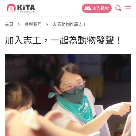
KiTA台灣友善動物協會
加入捐款
最新消息
首頁
參與我們
友善動物推廣志工
加入志工，一起為動物發聲！
專案新聞
動保議題
推廣故事
禁掉山豬吊
關於 KiTA
活動訊息
禁用黏鼠板
我們的故事
支持我們
動物權與蔬食教育
我們的成員
捐款專案
參與我們
減少動物實驗
我們的成果
捐款運用與徵信
友善動物推廣志工
捐款 Q&A
減少動物剝削
聯絡我們
活動合作
好蔬福-美味健康蔬食
倡議與募款大使
幫動物連署