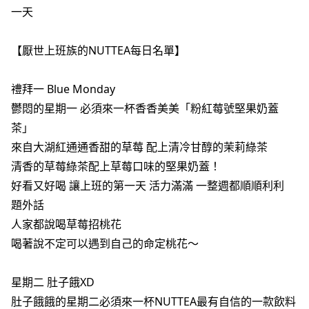
一天
【厭世上班族的NUTTEA每日名單】
禮拜一 Blue Monday
鬱悶的星期一 必須來一杯香香美美「粉紅莓號堅果奶蓋
茶」
來自大湖紅通通香甜的草莓 配上清冷甘醇的茉莉綠茶
清香的草莓綠茶配上草莓口味的堅果奶蓋！
好看又好喝 讓上班的第一天 活力滿滿 一整週都順順利利
題外話
人家都說喝草莓招桃花
喝著說不定可以遇到自己的命定桃花～
星期二 肚子餓XD
肚子餓餓的星期二必須來一杯NUTTEA最有自信的一款飲料