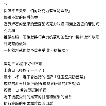
～
保證不會失望「伯爵巧克力堅果奶蓋茶」
優雅不澀的伯爵茶香
香醇綿密的堅果奶蓋搭配巧克力味道 再灑上香濃的苦甜巧
克力粉
推薦在喝一喝後就將巧克力奶蓋和茶飲均勻攪拌 就可以喝
到奶茶的滋味
一杯飲料就能給予重享受 能不選擇嗎？
星期三 心情不好也不壞
上班日已經過了一半了！
就來一杯一定不會出錯的招牌「紅玉堅果奶蓋茶」
成熟的紅玉紅茶 搭配五種堅果研磨的綿密奶蓋
輕抿一口 香氣蔓延到嘴裡
喝下後感受到的是茶的甘甜和堅果的留香
還有脆脆的堅果顆粒增添口感