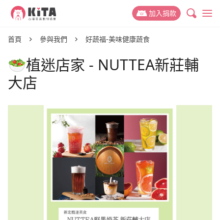
KiTA台灣友善動物協會
加入捐款
最新消息
首頁
參與我們
好蔬福-美味健康蔬食
🥗植迷店家 - NUTTEA新莊輔
專案新聞
動保議題
大店
推廣故事
禁掉山豬吊
關於 KiTA
活動訊息
禁用黏鼠板
我們的故事
支持我們
動物權與蔬食教育
我們的成員
捐款專案
參與我們
減少動物實驗
我們的成果
捐款運用與徵信
友善動物推廣志工
捐款 Q&A
減少動物剝削
聯絡我們
活動合作
好蔬福-美味健康蔬食
倡議與募款大使
幫動物連署